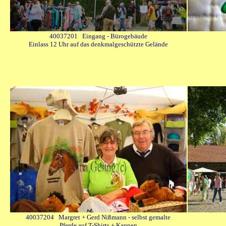
40037201 Eingang - Bürogebäude
Einlass 12 Uhr auf das denkmalgeschützte Gelände
40037204 Margret + Gerd Nißmann - selbst gemalte
Pferde auf T-Shirts + Kappen