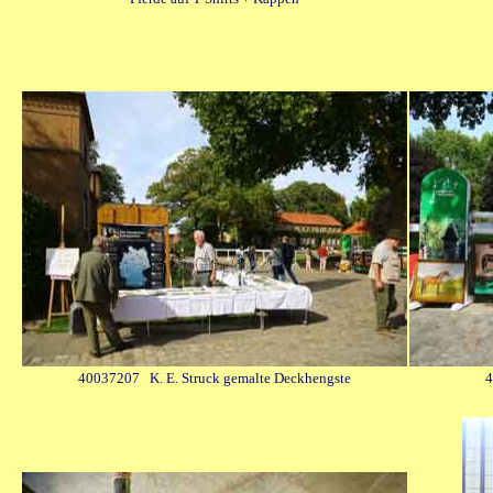
40037207 K. E. Struck gemalte Deckhengste
4