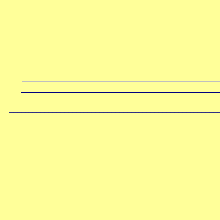
_____________________________________________________
_____________________________________________________