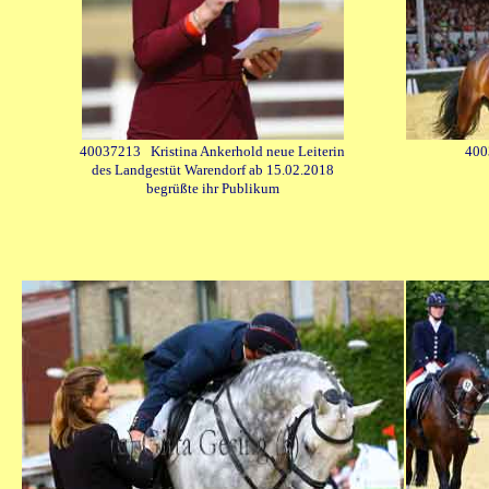
40037213 Kristina Ankerhold neue Leiterin
400
des Landgestüt Warendorf ab 15.02.2018
begrüßte ihr Publikum