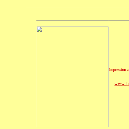
____________________________________________
Impression a
www.lan