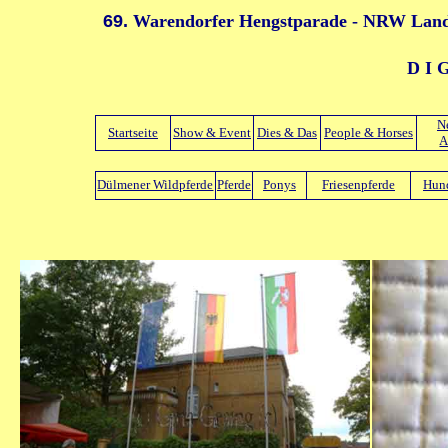
69.
Warendorfer Hengstparade - NRW Landg
D I 
N
Startseite
Show & Event
Dies & Das
People & Horses
A
Dülmener Wildpferde
Pferde
Ponys
Friesenpferde
Hun