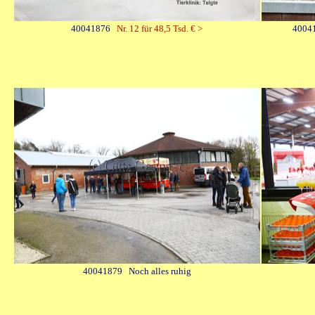
40041876
Nr. 12 für 48,5 Tsd. € >
4004
40041879 Noch alles ruhig