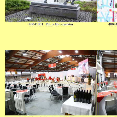
40041861
Pilot - Bronzestatur
40041