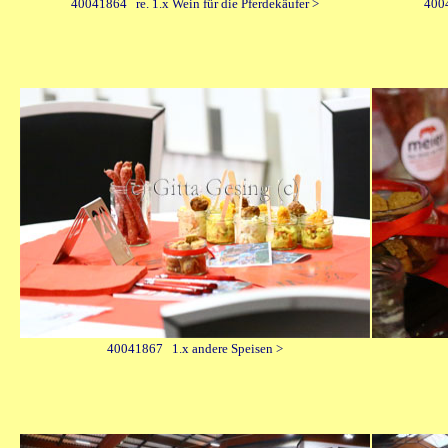
40041864 re. 1.x Wein für die Pferdekäufer >
400
40041867 1.x andere Speisen >