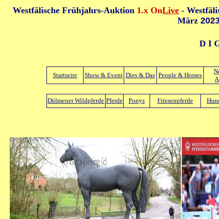
Westfälische Frühjahrs-Auktion
1.x On
Live
- Westfäl
März
202
D I 
N
Startseite
Show & Event
Dies & Das
People & Horses
A
Dülmener Wildpferde
Pferde
Ponys
Friesenpferde
Hun