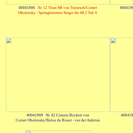
40041906
Nr. 12 Titan SR von Tornesch/Cornet
4004190
Obolensky - Springbetonter Sieger für 48,5 Tsd. €
40041909 Nr. 42 Cornets Rockett von
400419
Cornet Obolensky/Balou du Rouet - vor der Auktion