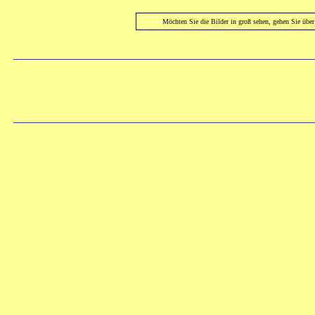
Möchten Sie die Bilder in groß sehen, gehen Sie übe
_____________________________________________________
_____________________________________________________