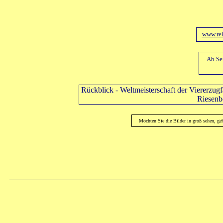
www.rei
Ab Se
Rückblick - Weltmeisterschaft der Viererzug
Riesen
Möchten Sie die Bilder in groß sehen, ge
_____________________________________________________