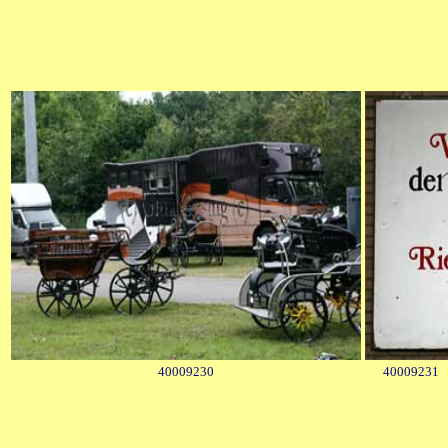
40009230
40009231 Fo