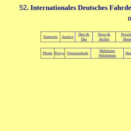
52
. Internationales Deutsches Fahrd
D
Dies &
News &
Peopl
Startseite
Analog
Das
Archiv
Hors
Dülmener
Pferde
Ponys
Friesenpferde
Hu
Wildpferde