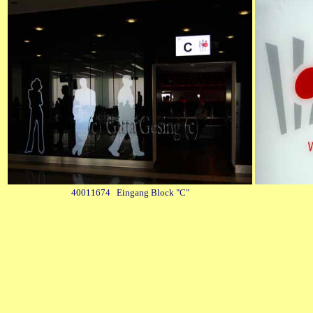
40011674 Eingang Block "C"