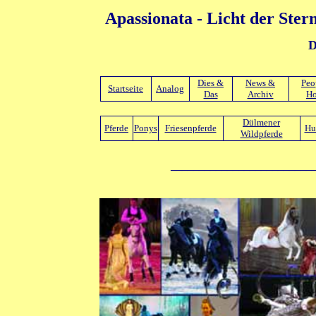
Apassionata - Licht der Ster
D
Dies &
News &
Peo
Startseite
Analog
Das
Archiv
Ho
Dülmener
Pferde
Ponys
Friesenpferde
Hu
Wildpferde
_________________________