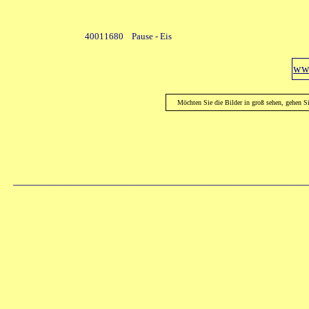
40011680 Pause - Eis
www
Möchten Sie die Bilder in groß sehen, gehen S
_____________________________________________________