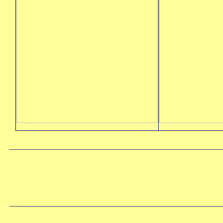
_____________________________________________________
_____________________________________________________