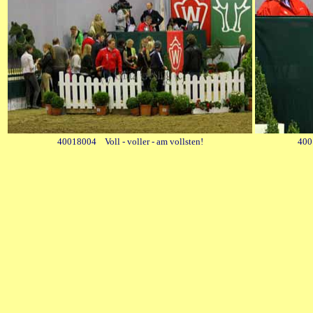
40018004 Voll - voller - am vollsten!
400