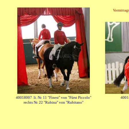
Vormittags 
40018007 li. Nr. 11 "Finest" von "Fürst Piccolo"
4001
rechts Nr. 22 "Rubina" von "Rubitano"