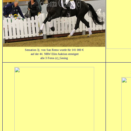
Sensation 3j. von San Remo wurde für 141 000 €
auf der 44. NRW Elite Auktion ersteigert
alle 3 Fotos (c)_Gesing