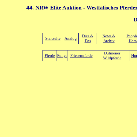
44
. NRW Elite Auktion - Westfälisches Pfer
D
Dies &
News &
Peopl
Startseite
Analog
Das
Archiv
Hors
Dülmener
Pferde
Ponys
Friesenpferde
Hu
Wildpferde