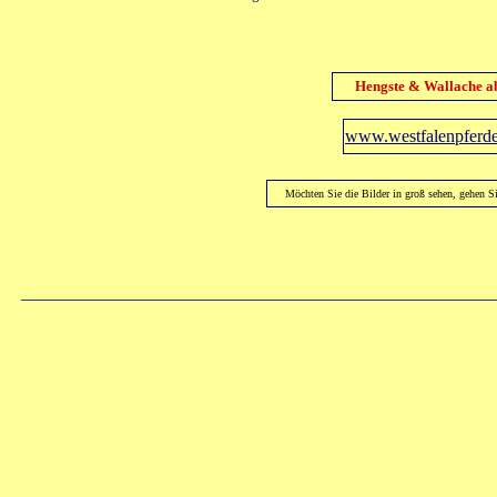
Hengste & Wallache ab 
www.westfalenpferde
Möchten Sie die Bilder in groß sehen, gehen S
_____________________________________________________