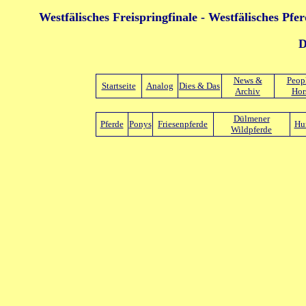
Westfälisches Freispringfinale - Westfälisches Pf
D
News &
Peop
Startseite
Analog
Dies & Das
Archiv
Hor
Dülmener
Pferde
Ponys
Friesenpferde
Hu
Wildpferde