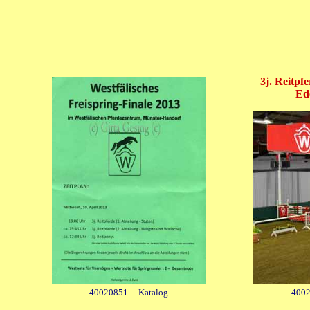
3j. Reitpfe
Ede
40020851
Katalog
4002