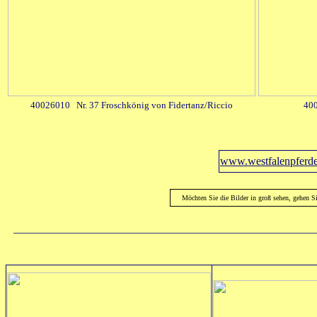
40026010 Nr. 37 Froschkönig von Fidertanz/Riccio
400
www.westfalenpferde
Möchten Sie die Bilder in groß sehen, gehen S
_____________________________________________________