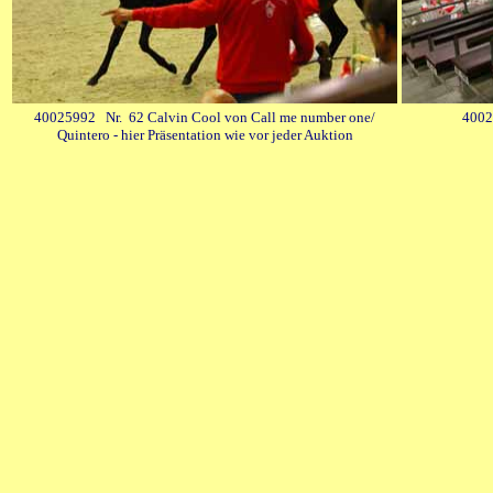
40025992 Nr. 62 Calvin Cool von Call me number one/
4002
Quintero - hier Präsentation wie vor jeder Auktion