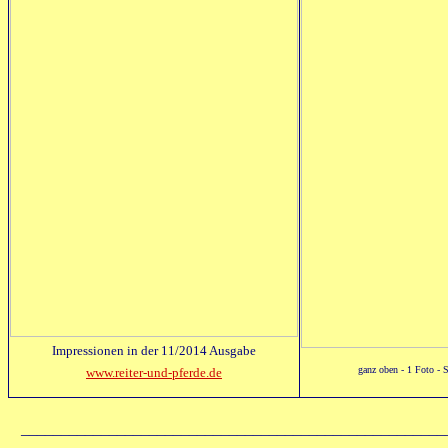
Impressionen in der 11/2014 Ausgabe
ganz oben - 1 Foto - S
www.reiter-und-pferde.de
_____________________________________________________