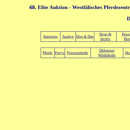
48.
Elite Auktion - Westfälisches Pferdezen
D
News &
Peop
Startseite
Analog
Dies & Das
Archiv
Hor
Dülmener
Pferde
Ponys
Friesenpferde
Hu
Wildpferde