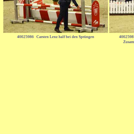
40025986 Carsten Lenz half bei den Sprüngen
40025987
Zusamm