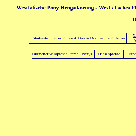
Westfälische Pony Hengstkörung - Westfälisches 
D
N
Startseite
Show & Event
Dies & Das
People & Horses
A
Dülmener Wildpferde
Pferde
Ponys
Friesenpferde
Hun