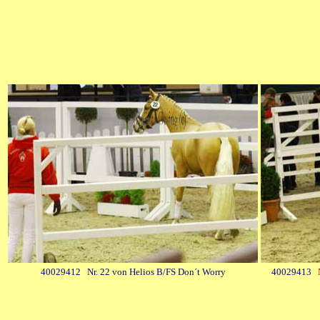
40029412 Nr. 22 von Helios B/FS Don´t Worry
40029413