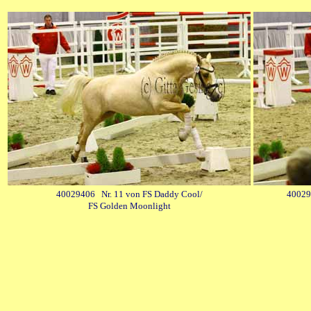
40029406 Nr. 11 von FS Daddy Cool/
40029
FS Golden Moonlight