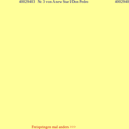
40029403 Nr. 3 von A new Star I/Don Pedro
40029404
Freispringen mal anders >>>