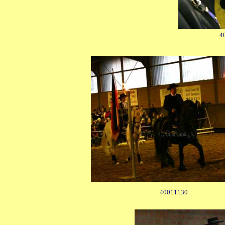
4
40011130