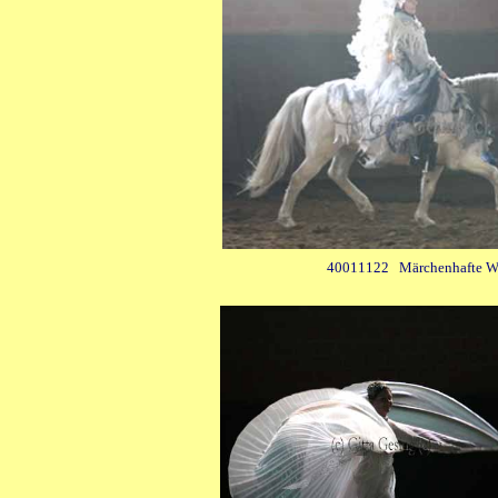
40011122 Märchenhafte W