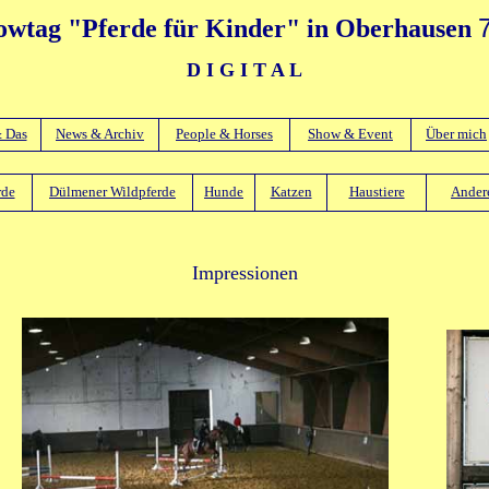
owtag "Pferde für Kinder" in Oberhausen
D I G I T A L
& Das
News & Archiv
People & Horses
Show & Event
Über mich
rde
Dülmener Wildpferde
Hunde
Katzen
Haustiere
Andere
Impressionen