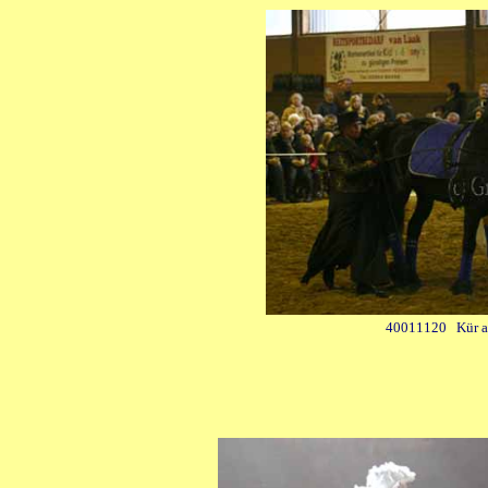
40011120 Kür a