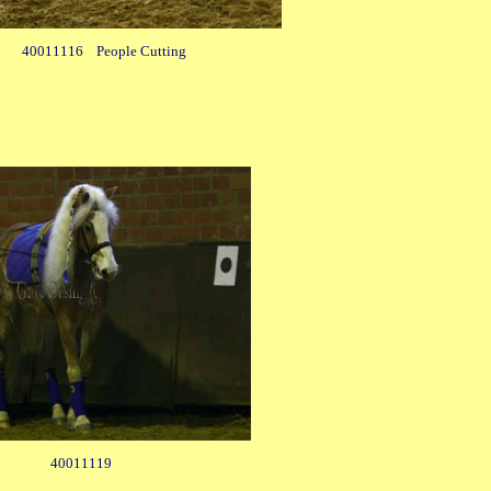
40011116 People Cutting
40011119