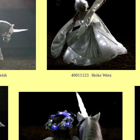
elsh
40011123 Heike Wirtz