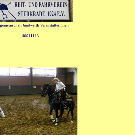
lgemeinschaft Jandwerth Veranstalterinnen
40011113