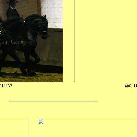
011133
40011
____________________________________