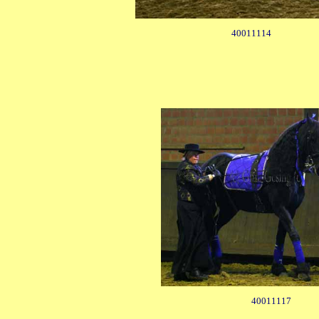
40011114
40011117