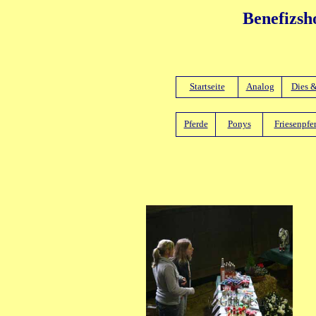
Benefizsh
Startseite
Analog
Dies 
Pferde
Ponys
Friesenpfe