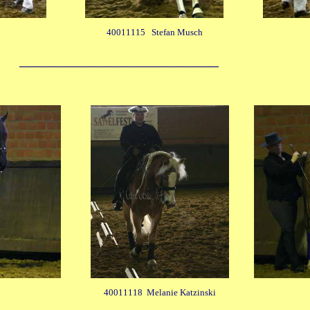
40011115 Stefan Musch
____________________________________
40011118 Melanie Katzinski