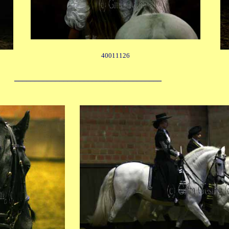
40011126
____________________________________