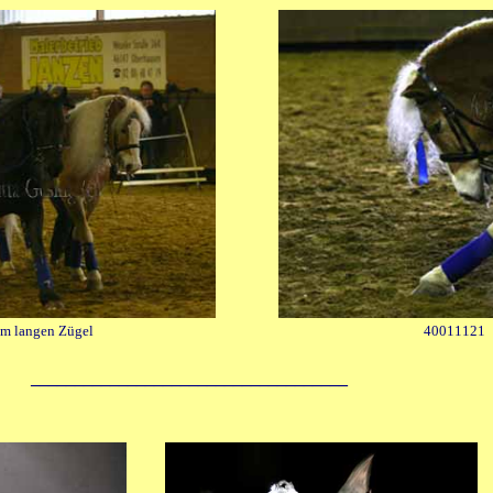
m langen Zügel
40011121
____________________________________